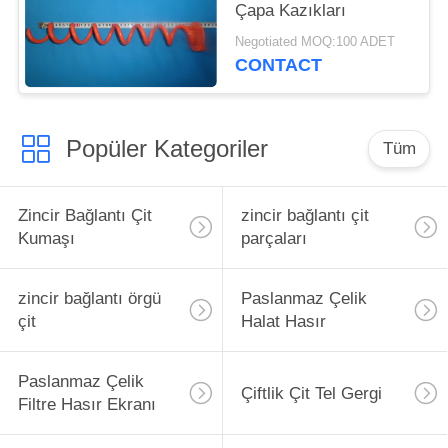
Çapa Kazıkları
Negotiated MOQ:100 ADET
CONTACT
Popüler Kategoriler
Tüm
Zincir Bağlantı Çit
zincir bağlantı çit
Kumaşı
parçaları
zincir bağlantı örgü
Paslanmaz Çelik
çit
Halat Hasır
Paslanmaz Çelik
Çiftlik Çit Tel Gergi
Filtre Hasır Ekranı