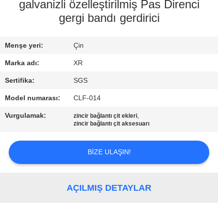
KONTROL
galvanizli özelleştirilmiş Pas Direnci
gergi bandı gerdirici
BIZE
Menşe yeri:
Çin
ULAŞIN
Marka adı:
XR
BIR
Sertifika:
SGS
TEKLIF
Model numarası:
CLF-014
ISTEĞI
Vurgulamak:
,
zincir bağlantı çit ekleri
zincir bağlantı çit aksesuarı
SITE
BIZE ULAŞIN!
HARITASI
PRIVACY
AÇILMIŞ DETAYLAR
POLICY