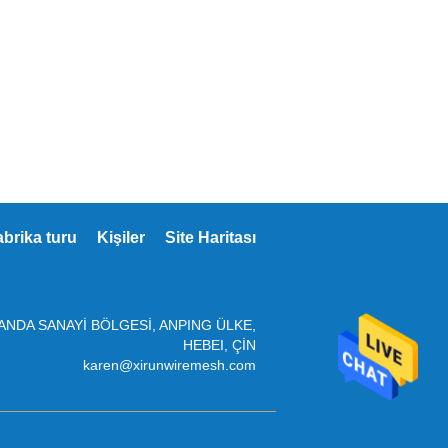
abrika turu
Kişiler
Site Haritası
ANDA SANAYİ BÖLGESİ, ANPING ÜLKE,
HEBEI, ÇİN
karen@xirunwiremesh.com