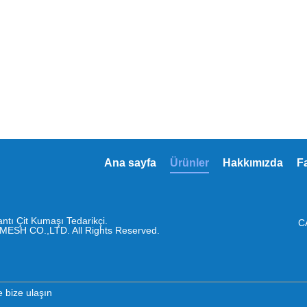
Ana sayfa
Ürünler
Hakkımızda
F
lantı Çit Kumaşı Tedarikçi.
C
ESH CO.,LTD. All Rights Reserved.
 bize ulaşın