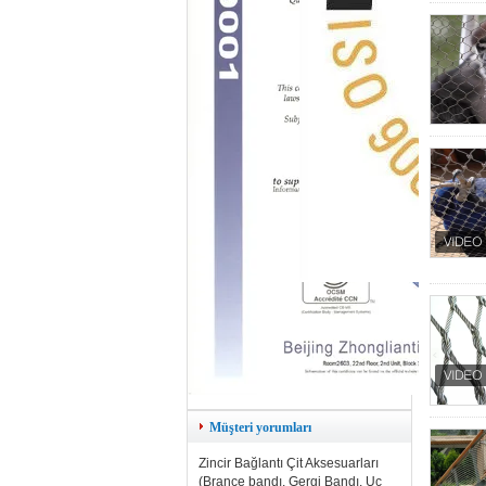
Müşteri yorumları
Zincir Bağlantı Çit Aksesuarları
(Brance bandı, Gergi Bandı, Uç