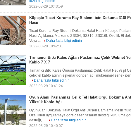
fazla bilgi edinin
2022-08-29 10:43:59
Küpeşte Ticari Koruma Ray Sistemi için Dokuma 316l P
Hasır
Ticari Koruma Ray Sistemi Dokuma Halat Hasır Küpeşte Paslanm
Hasır Açıklama: Malzeme SS304, SS316, SS316L Özellik El 
Veya ...
Daha fazla bilgi edinin
2022-08-29 10:42:31
Tırmanıcı Bitki Kafes Ağları Paslanmaz Çelik Webnet Y
Kablo 7 X 7
Tırmanıcı Bitki Kafes Örgüsü Paslanmaz Çelik Halat Net Yeşi
çelik tel kablo ağının eşkenar dörtgen ağı, mükemmel esnek per
Daha fazla bilgi edinin
2022-08-29 10:41:24
Oyun Alanı Paslanmaz Çelik Tel Halat Örgü Dokuma An
Yüksük Kablo Ağı
Oyun Alanı Dokuma Halat Örgü Anti Düşen Damlama Mesh Yüksük
Özellikleri uygulamaya göre desen tasarım desteği kuruluma gör
desteği, ...
Daha fazla bilgi edinin
2022-08-29 10:40:07