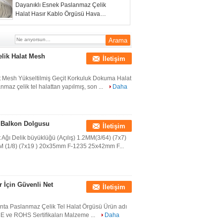
Dayanıklı Esnek Paslanmaz Çelik
Halat Hasır Kablo Örgüsü Hava
Şartlarına Dayanıklı
lik Halat Mesh
İletişim
 Mesh Yükseltilmiş Geçit Korkuluk Dokuma Halat
nmaz çelik tel halattan yapılmış, son ...
Daha
 Balkon Dolgusu
İletişim
ğı Delik büyüklüğü (Açılış) 1.2MM(3/64) (7x7)
MM (1/8) (7x19 ) 20x35mm F-1235 25x42mm F...
 İçin Güvenli Net
İletişim
anta Paslanmaz Çelik Tel Halat Örgüsü Ürün adı
 CE ve ROHS Sertifikaları Malzeme ...
Daha