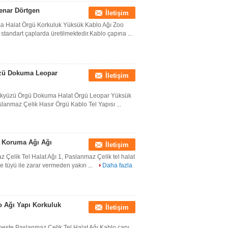
enar Dörtgen
İletişim
ma Halat Örgü Korkuluk Yüksük Kablo Ağı Zoo
andart çaplarda üretilmektedir.Kablo çapına ...
üzü Dokuma Leopar
İletişim
Gökyüzü Örgü Dokuma Halat Örgü Leopar Yüksük
lanmaz Çelik Hasır Örgü Kablo Tel Yapısı ...
 Koruma Ağı Ağı
İletişim
elik Tel Halat Ağı 1, Paslanmaz Çelik tel halat
e tüyü ile zarar vermeden yakın ...
Daha fazla
o Ağı Yapı Korkuluk
İletişim
şte Paslanmaz Çelik Tel Halat Ağı Kablo çapı