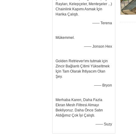
Rayları, Kelepçeler, Menteşeler ...)
Chainlink Kapımı Asmak İçin
Harika Çalıştı.
—— Terena
Mükemmel.
—— Jonson Hex
Golden Retriever'ımı tutmak için
Zincir Bağlantı Çitimi Yükseltmek
İçin Tam Olarak İhtiyacım Olan
Şey.
—— Bryon
Merhaba Karen, Daha Fazla
Ekran Mesh Filtresi Almayı
Bekliyoruz. Daha Önce Satın
Aldığımız Çok İyi Çalıştı.
—— Suzy