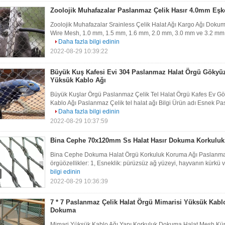
Zoolojik Muhafazalar Paslanmaz Çelik Hasır 4.0mm Eşk
Zoolojik Muhafazalar Srainless Çelik Halat Ağı Kargo Ağı Doku
Wire Mesh, 1.0 mm, 1.5 mm, 1.6 mm, 2.0 mm, 3.0 mm ve 3.2 mm st
Daha fazla bilgi edinin
2022-08-29 10:39:22
Büyük Kuş Kafesi Evi 304 Paslanmaz Halat Örgü Göky
Yüksük Kablo Ağı
Büyük Kuşlar Örgü Paslanmaz Çelik Tel Halat Örgü Kafes Ev 
Kablo Ağı Paslanmaz Çelik tel halat ağı Bilgi Ürün adı Esnek Pas
Daha fazla bilgi edinin
2022-08-29 10:37:59
Bina Cephe 70x120mm Ss Halat Hasır Dokuma Korkuluk
Bina Cephe Dokuma Halat Örgü Korkuluk Koruma Ağı Paslanmaz Ç
örgüözellikler: 1, Esneklik: pürüzsüz ağ yüzeyi, hayvanın kürkü v
bilgi edinin
2022-08-29 10:36:39
7 * 7 Paslanmaz Çelik Halat Örgü Mimarisi Yüksük Kabl
Dokuma
Mimari Yüksük Kablo Ağı Yapı Korkuluk Dokuma Halat Mesh Küpe