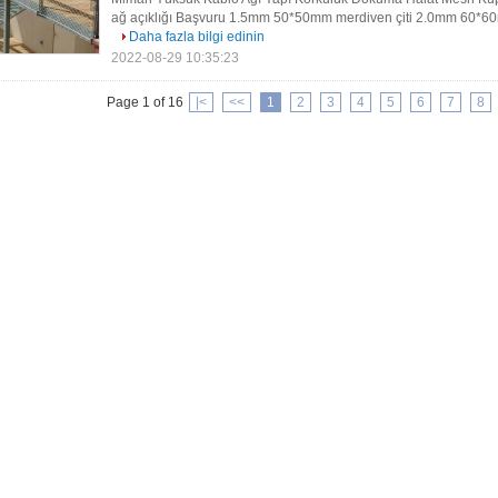
ağ açıklığı Başvuru 1.5mm 50*50mm merdiven çiti 2.0mm 60*60m
Daha fazla bilgi edinin
2022-08-29 10:35:23
Page 1 of 16
|<
<<
1
2
3
4
5
6
7
8