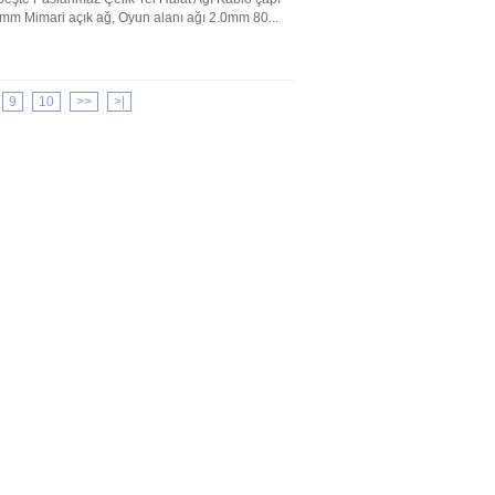
m Mimari açık ağ, Oyun alanı ağı 2.0mm 80...
9
10
>>
>|