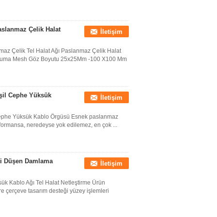
aslanmaz Çelik Halat
İletişim
az Çelik Tel Halat Ağı Paslanmaz Çelik Halat
dokuma Mesh Göz Boyutu 25x25Mm -100 X100 Mm
eşil Cephe Yüksük
İletişim
l Cephe Yüksük Kablo Örgüsü Esnek paslanmaz
formansa, neredeyse yok edilemez, en çok ...
ti Düşen Damlama
İletişim
 Kablo Ağı Tel Halat Netleştirme Ürün
e çerçeve tasarım desteği yüzey işlemleri