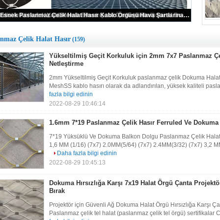
oratif Tel Halat Hasır Çit, Açık Moda 2.0 mm X Eğilimli Tel Örgü
anmaz Çelik Halat Hasır
(159)
Yükseltilmiş Geçit Korkuluk için 2mm 7x7 Paslanmaz Çe
Netleştirme
2mm Yükseltilmiş Geçit Korkuluk paslanmaz çelik Dokuma Halat
MeshSS kablo hasırı olarak da adlandırılan, yüksek kaliteli pasla
fazla bilgi edinin
2022-08-29 10:46:14
1.6mm 7*19 Paslanmaz Çelik Hasır Ferruled Ve Dokuma
7*19 Yüksüklü Ve Dokuma Balkon Dolgu Paslanmaz Çelik Halat A
1,6 MM (1/16) (7x7) 2.0MM(5/64) (7x7) 2.4MM(3/32) (7x7) 3,2 
Daha fazla bilgi edinin
2022-08-29 10:45:13
Dokuma Hırsızlığa Karşı 7x19 Halat Örgü Çanta Projektör
Bırak
Projektör için Güvenli Ağ Dokuma Halat Örgü Hırsızlığa Karşı Ç
Paslanmaz çelik tel halat (paslanmaz çelik tel örgü) sertifikalar