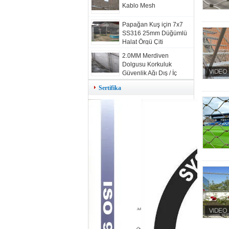
Kablo Mesh
Papağan Kuş için 7x7
SS316 25mm Düğümlü
Halat Örgü Çiti
2.0MM Merdiven
Dolgusu Korkuluk
Güvenlik Ağı Dış / İç
Dekoratif Kablo Mesh
Sertifika