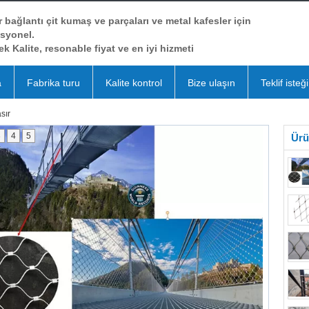
r bağlantı çit kumaş ve parçaları ve metal kafesler için
syonel.
k Kalite, resonable fiyat ve en iyi hizmeti
a
Fabrika turu
Kalite kontrol
Bize ulaşın
Teklif isteği
sır
3
4
5
Ürü