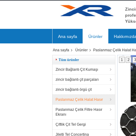
Zinci
profe
Yükse
Ana sayfa
Ürünler
Hakkımızd
Ana sayfa
Ürünler
Paslanmaz Çelik Halat Ha
Tüm ürünler
1
2
Zincir Bağlantı Çit Kumaşı
zincir bağlantı çit parçaları
zincir bağlantı örgü çit
Paslanmaz Çelik Halat Hasır
Paslanmaz Çelik Filtre Hasır
Ekranı
Çiftlik Çit Tel Gergi
Jiletli Tel Concertina