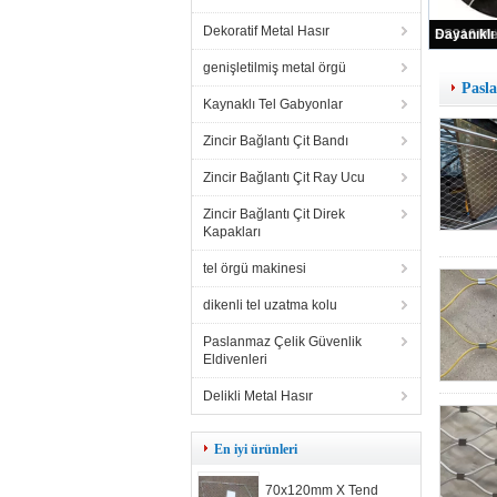
Dekoratif Metal Hasır
Dek
genişletilmiş metal örgü
Pasl
Kaynaklı Tel Gabyonlar
Zincir Bağlantı Çit Bandı
Zincir Bağlantı Çit Ray Ucu
Zincir Bağlantı Çit Direk
Kapakları
tel örgü makinesi
dikenli tel uzatma kolu
Paslanmaz Çelik Güvenlik
Eldivenleri
Delikli Metal Hasır
En iyi ürünleri
70x120mm X Tend